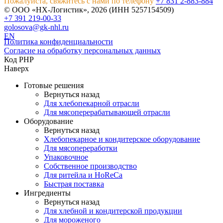
Пожалуйста, свяжитесь с нами по телефону
+7 831 2-883-884
© ООО «НХ-Логистик», 2026 (ИНН 5257154509)
+7 391 219-00-33
golosova@gk-nhl.ru
EN
Политика конфиденциальности
Согласие на обработку персональных данных
Код PHP
Наверх
Готовые решения
Вернуться назад
Для хлебопекарной отрасли
Для мясоперерабатывающей отрасли
Оборудование
Вернуться назад
Хлебопекарное и кондитерское оборудование
Для мясопереработки
Упаковочное
Собственное производство
Для ритейла и HoReCa
Быстрая поставка
Ингредиенты
Вернуться назад
Для хлебной и кондитерской продукции
Для мороженого