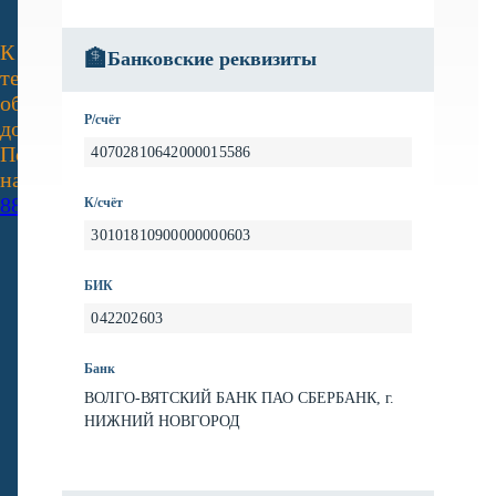
К сожалению, на сайте идут
🏦
Банковские реквизиты
технические работы, формы
обратной связи временно не
Р/счёт
доступны
Пожалуйста, свяжитесь с
40702810642000015586
нами по телефону
+7 831 2-
883-884
К/счёт
30101810900000000603
БИК
042202603
Банк
ВОЛГО-ВЯТСКИЙ БАНК ПАО СБЕРБАНК, г.
НИЖНИЙ НОВГОРОД