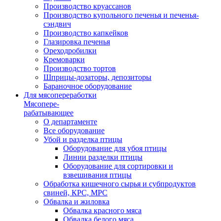
Производство круассанов
Производство купольного печенья и печенья-
сэндвич
Производство капкейков
Глазировка печенья
Ореходробилки
Кремоварки
Производство тортов
Шприцы-дозаторы, депозиторы
Бараночное оборудование
Для мясопереработки
Мясопере-
рабатывающее
О департаменте
Все оборудование
Убой и разделка птицы
Оборудование для убоя птицы
Линии разделки птицы
Оборудование для сортировки и
взвешивания птицы
Обработка кишечного сырья и субпродуктов
свиней, КРС, МРС
Обвалка и жиловка
Обвалка красного мяса
Обвалка белого мяса