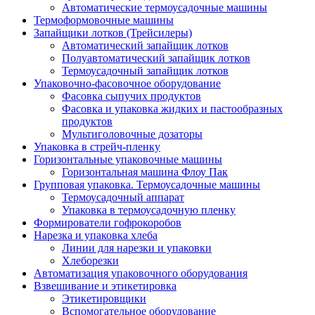
Автоматические термоусадочные машины
Термоформовочные машины
Запайщики лотков (Трейсилеры)
Автоматический запайщик лотков
Полуавтоматический запайщик лотков
Термоусадочный запайщик лотков
Упаковочно-фасовочное оборудование
Фасовка сыпучих продуктов
Фасовка и упаковка жидких и пастообразных
продуктов
Мультиголовочные дозаторы
Упаковка в стрейч-пленку
Горизонтальные упаковочные машины
Горизонтальная машина Флоу Пак
Групповая упаковка. Термоусадочные машины
Термоусадочный аппарат
Упаковка в термоусадочную пленку
Формирователи гофрокоробов
Нарезка и упаковка хлеба
Линии для нарезки и упаковки
Хлеборезки
Автоматизация упаковочного оборудования
Взвешивание и этикетировка
Этикетировщики
Вспомогательное оборудование