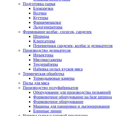
Подготовка сырья
Блокорезки
Волчки
Куттеры
Фаршемешалки
Льдогенераторы
Формование колбас, сосисок, сарделек
Шприцы
Клипсаторы
Перевязчики сарделек, колбас и деликатесов
Производство деликатесов
Инъекторы
Мясомассажеры
Тендерайзеры
Набивка целых кусков мяса
Термическая обработка
Термодымовые камеры
Пилы для мяса
Производство полуфабрикатов
Оборудование для производства пельменей
Формовочное оборудование на базе шприца
Формовочное оборудование
Машины для панировки и льезонирования
Блинные линии
Нарезка сырья и готовой продукции