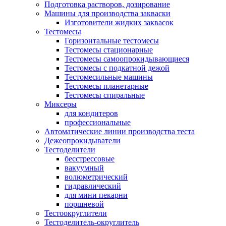
Подготовка растворов, дозирование
Машины для производства закваски
Изготовители жидких заквасок
Тестомесы
Горизонтальные тестомесы
Тестомесы стационарные
Тестомесы самоопрокидывающиеся
Тестомесы с подкатной дежой
Тестомесильные машины
Тестомесы планетарные
Тестомесы спиральные
Миксеры
для кондитеров
профессиональные
Автоматические линии производства теста
​Дежеопрокидыватели
Тестоделители
бесстрессовые
вакуумный
волюметрический
гидравлический
для мини пекарни
поршневой
Тестоокруглители
Тестоделитель-округлитель