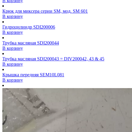
В корзину
Крюк для миксера серии SM, мод. SM 601
В корзину
Гидроцилиндр SDI200006
В корзину
Трубка масляная SDI200044
В корзину
Трубка масляная SDI200043 = DIV200042, 43 & 45
В корзину
Крышка передняя SEM10L081
В корзину