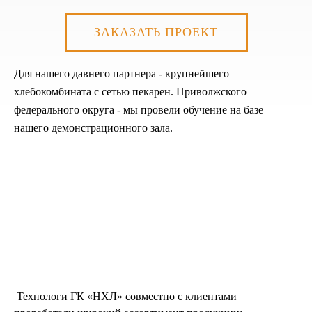
К сожалению, на сайте идут
ЗАКАЗАТЬ ПРОЕКТ
технические работы, формы
обратной связи временно не
Для нашего давнего партнера - крупнейшего
доступны
хлебокомбината с сетью пекарен. Приволжского
Пожалуйста, свяжитесь с
федерального округа - мы провели обучение на базе
нами по телефону
+7 831 2-
883-884
нашего демонстрационного зала.
Технологи ГК «НХЛ» совместно с клиентами