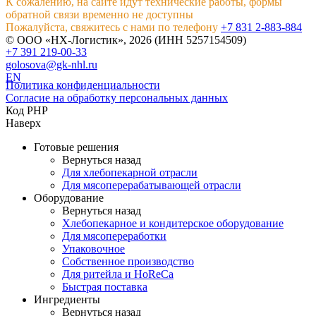
К сожалению, на сайте идут технические работы, формы
обратной связи временно не доступны
Пожалуйста, свяжитесь с нами по телефону
+7 831 2-883-884
© ООО «НХ-Логистик», 2026 (ИНН 5257154509)
+7 391 219-00-33
golosova@gk-nhl.ru
EN
Политика конфиденциальности
Согласие на обработку персональных данных
Код PHP
Наверх
Готовые решения
Вернуться назад
Для хлебопекарной отрасли
Для мясоперерабатывающей отрасли
Оборудование
Вернуться назад
Хлебопекарное и кондитерское оборудование
Для мясопереработки
Упаковочное
Собственное производство
Для ритейла и HoReCa
Быстрая поставка
Ингредиенты
Вернуться назад